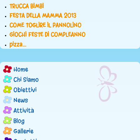
TRUCCA BIMBI
FESTA DELLA MAMMA 2013
COME TOGLIRE IL PANNOLINO
GIOCHI FESTE DI COMPLEANNO
pizza...
Home
M
Chi Siamo
e
Obiettivi
n
News
Attività
u
Blog
p
Gallerie
r