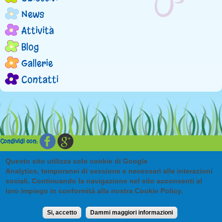
n
News
Attività
u
Blog
p
Gallerie
r
Contatti
i
n
c
Condividi con:
i
Questo sito utilizza solo cookie di Google
Babylandia di Marchini Veronica & C. sas | p.iva 01694830033
Analytics, temporanei di sessione e necessari alle interazioni
Via Monte Grappa, 9/11 - 28017 - San Maurizio d’Opaglio (NO)
sociali. Continuando la navigazione nel sito acconsenti al
p
babylandiavm@tiscali.it
loro impiego in conformità alla nostra Cookie Policy.
[Area riservata]
|
[site credits]
|
[Privacy]
a
Si, accetto
Dammi maggiori informazioni