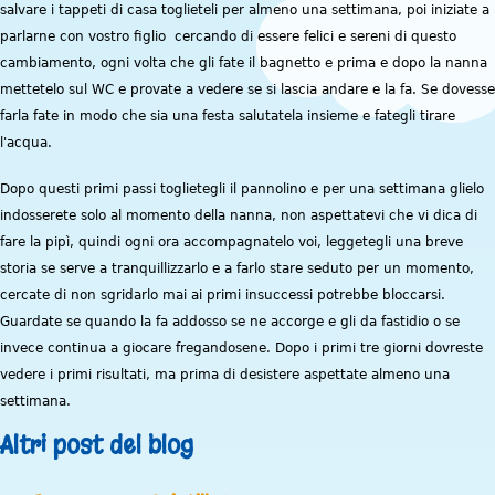
salvare i tappeti di casa toglieteli per almeno una settimana, poi iniziate a
parlarne con vostro figlio cercando di essere felici e sereni di questo
cambiamento, ogni volta che gli fate il bagnetto e prima e dopo la nanna
mettetelo sul WC e provate a vedere se si lascia andare e la fa. Se dovesse
farla fate in modo che sia una festa salutatela insieme e fategli tirare
l'acqua.
Dopo questi primi passi toglietegli il pannolino e per una settimana glielo
indosserete solo al momento della nanna, non aspettatevi che vi dica di
fare la pipì, quindi ogni ora accompagnatelo voi, leggetegli una breve
storia se serve a tranquillizzarlo e a farlo stare seduto per un momento,
cercate di non sgridarlo mai ai primi insuccessi potrebbe bloccarsi.
Guardate se quando la fa addosso se ne accorge e gli da fastidio o se
invece continua a giocare fregandosene. Dopo i primi tre giorni dovreste
vedere i primi risultati, ma prima di desistere aspettate almeno una
settimana.
Altri post del blog