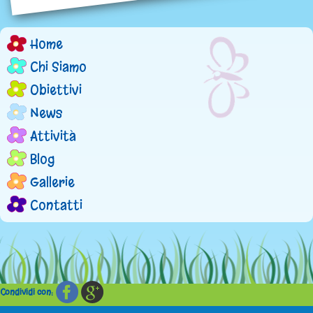
Home
M
Chi Siamo
e
Obiettivi
n
News
Attività
u
Blog
p
Gallerie
r
Contatti
i
n
c
Condividi con: